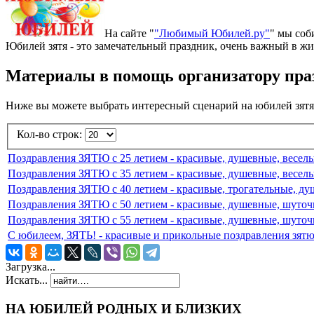
На сайте "
"Любимый Юбилей.ру"
" мы соб
Юбилей зятя - это замечательный праздник, очень важный в жи
Материалы в помощь организатору праз
Ниже вы можете выбрать интересный сценарий на юбилей зятя,
Кол-во строк:
Поздравления ЗЯТЮ c 25 летием - красивые, душевные, весел
Поздравления ЗЯТЮ c 35 летием - красивые, душевные, весел
Поздравления ЗЯТЮ c 40 летием - красивые, трогательные, д
Поздравления ЗЯТЮ c 50 летием - красивые, душевные, шуто
Поздравления ЗЯТЮ c 55 летием - красивые, душевные, шуто
С юбилеем, ЗЯТЬ! - красивые и прикольные поздравления зят
Загрузка...
Искать...
НА ЮБИЛЕЙ РОДНЫХ И БЛИЗКИХ