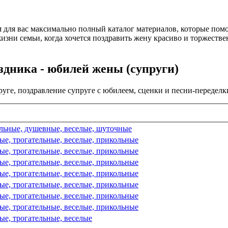
м для вас максимально полный каталог материалов, которые по
изни семьи, когда хочется поздравить жену красиво и торжеств
дника - юбилей жены (супруги)
уге, поздравление супруге с юбилеем, сценки и песни-передел
ельные, душевные, веселые, шуточные
ые, трогательные, веселые, прикольные
ые, трогательные, веселые, прикольные
ые, трогательные, веселые, прикольные
ые, трогательные, веселые, прикольные
ые, трогательные, веселые, прикольные
ые, трогательные, веселые, прикольные
ые, трогательные, веселые, прикольные
ые, трогательные, веселые