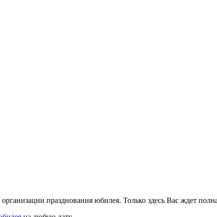
 организации празднования юбилея. Только здесь Вас ждет полн
юбилея
на любую дату.