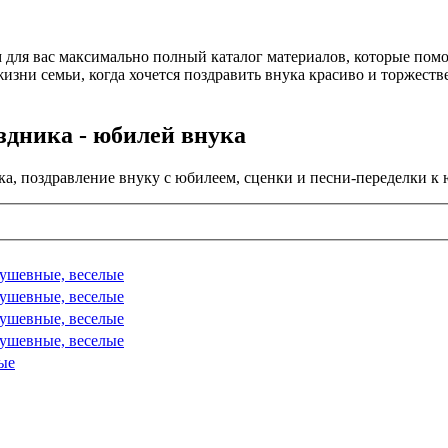
 для вас максимально полный каталог материалов, которые пом
жизни семьи, когда хочется поздравить внука красиво и торжес
здника - юбилей внука
а, поздравление внуку с юбилеем, сценки и песни-переделки к
душевные, веселые
душевные, веселые
душевные, веселые
душевные, веселые
ые